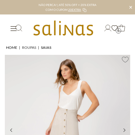
NÃO PERCA! | ATÉ 50% OFF + 20% EXTRA
✕
COM O CUPOM
20EXTRA
0
HOME
|
ROUPAS
|
SAIAS