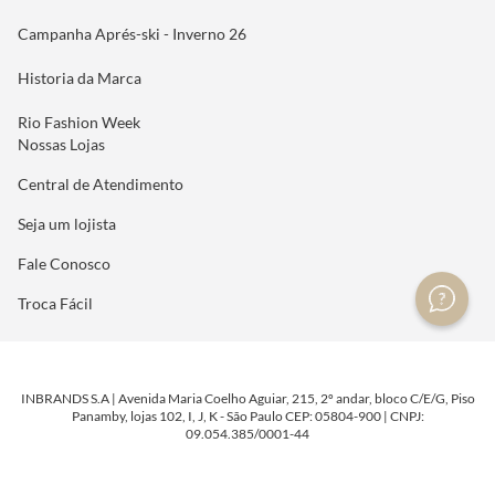
Campanha Aprés-ski - Inverno 26
Historia da Marca
Rio Fashion Week
Nossas Lojas
Central de Atendimento
Seja um lojista
Fale Conosco
Troca Fácil
INBRANDS S.A | Avenida Maria Coelho Aguiar, 215, 2º andar, bloco C/E/G, Piso
Panamby, lojas 102, I, J, K - São Paulo CEP: 05804-900 | CNPJ:
09.054.385/0001-44
DESENVOLVIDO POR
TECNOLOGIA