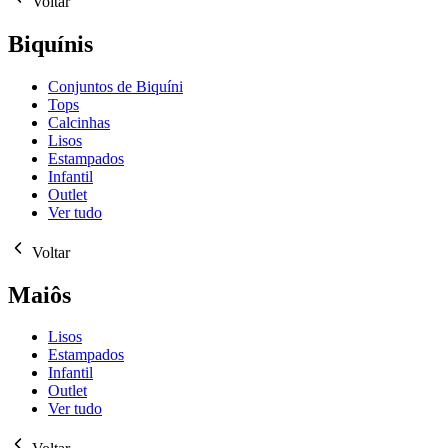
Voltar
Biquínis
Conjuntos de Biquíni
Tops
Calcinhas
Lisos
Estampados
Infantil
Outlet
Ver tudo
Voltar
Maiôs
Lisos
Estampados
Infantil
Outlet
Ver tudo