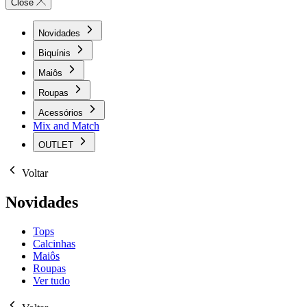
Close
Novidades
Biquínis
Maiôs
Roupas
Acessórios
Mix and Match
OUTLET
Voltar
Novidades
Tops
Calcinhas
Maiôs
Roupas
Ver tudo