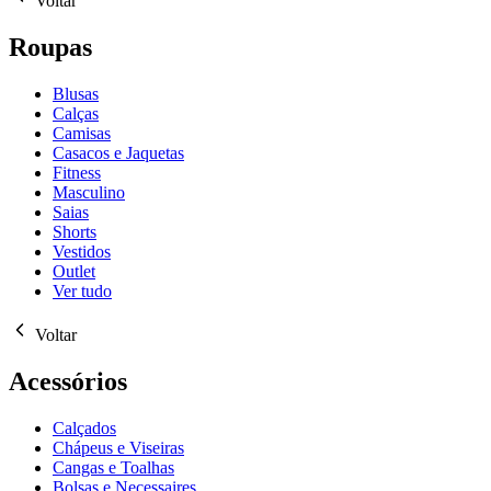
Voltar
Roupas
Blusas
Calças
Camisas
Casacos e Jaquetas
Fitness
Masculino
Saias
Shorts
Vestidos
Outlet
Ver tudo
Voltar
Acessórios
Calçados
Chápeus e Viseiras
Cangas e Toalhas
Bolsas e Necessaires