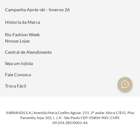
Campanha Aprés-ski - Inverno 26
Historia da Marca
Rio Fashion Week
Nossas Lojas
Central de Atendimento
Seja um lojista
Fale Conosco
Troca Fácil
INBRANDS S.A | Avenida Maria Coelho Aguiar, 215, 2º andar, bloco C/E/G, Piso
Panamby, lojas 102, I, J, K - São Paulo CEP: 05804-900 | CNPJ:
09.054.385/0001-44
DESENVOLVIDO POR
TECNOLOGIA