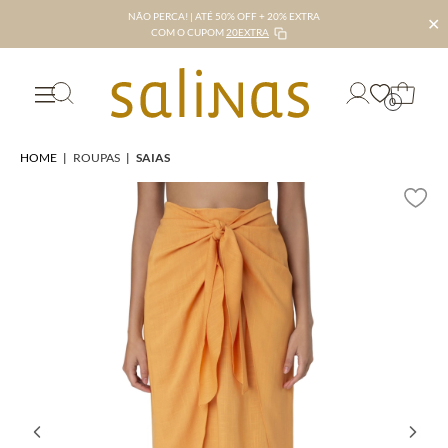
NÃO PERCA! | ATÉ 50% OFF + 20% EXTRA
✕
COM O CUPOM
20EXTRA
0
HOME
|
ROUPAS
|
SAIAS