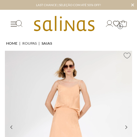
✕
LAST CHANCE | SELEÇÃO COM ATÉ 50% OFF!
0
HOME
|
ROUPAS
|
SAIAS