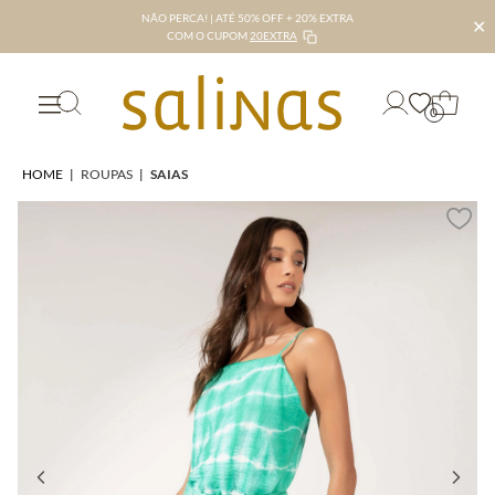
NÃO PERCA! | ATÉ 50% OFF + 20% EXTRA
✕
COM O CUPOM
20EXTRA
0
HOME
|
ROUPAS
|
SAIAS