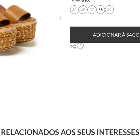
TAMANHO:
35
36
37
38
39
ADICIONAR À SACO
RELACIONADOS AOS SEUS INTERESSES