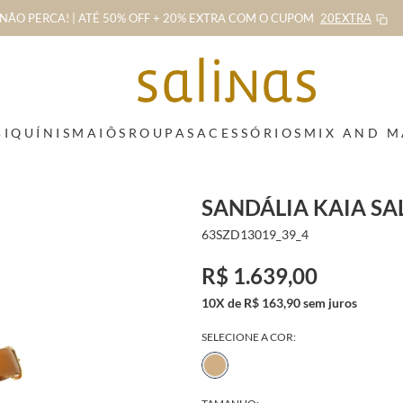
NÃO PERCA! | ATÉ 50% OFF + 20% EXTRA
COM O CUPOM
20EXTRA
BIQUÍNIS
MAIÔS
ROUPAS
ACESSÓRIOS
MIX AND 
SANDÁLIA KAIA SA
63SZD13019_39_4
R$ 1.639,00
10X de R$ 163,90 sem juros
SELECIONE A COR: