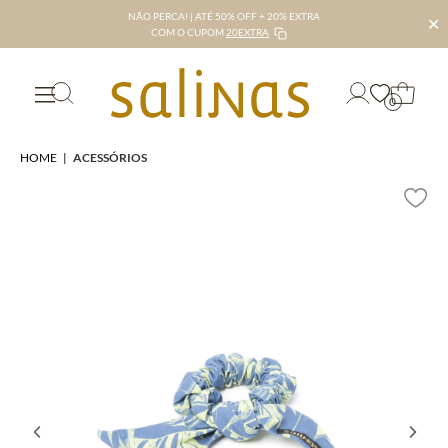
NÃO PERCA! | ATÉ 50% OFF + 20% EXTRA
✕
COM O CUPOM
20EXTRA
0
HOME
|
ACESSÓRIOS