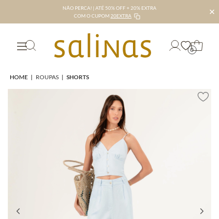
NÃO PERCA! | ATÉ 50% OFF + 20% EXTRA
✕
COM O CUPOM
20EXTRA
0
HOME
|
ROUPAS
|
SHORTS