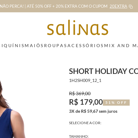
NÃO PERCA! | ATÉ 50% OFF + 20% EXTRA
COM O CUPOM
20EXTRA
BIQUÍNIS
MAIÔS
ROUPAS
ACESSÓRIOS
MIX AND 
SHORT HOLIDAY C
1H2SH009_12_1
R$ 369,00
R$ 179,00
51% OFF
3X de R$ 59,67 sem juros
SELECIONE A COR:
TAMANHO: