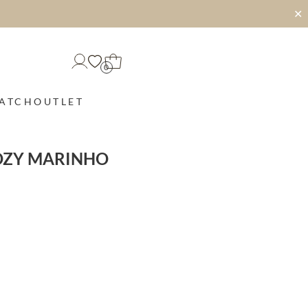
✕
0
MATCH
OUTLET
OZY MARINHO