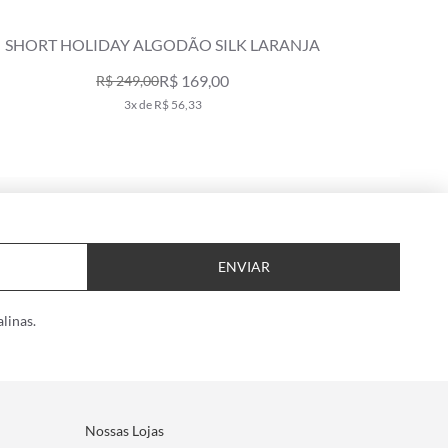
SHORT HOLIDAY ALGODÃO SILK LARANJA
SHORT 
R$ 169,00
R$ 249,00
3x de R$ 56,33
ENVIAR
linas.
Nossas Lojas