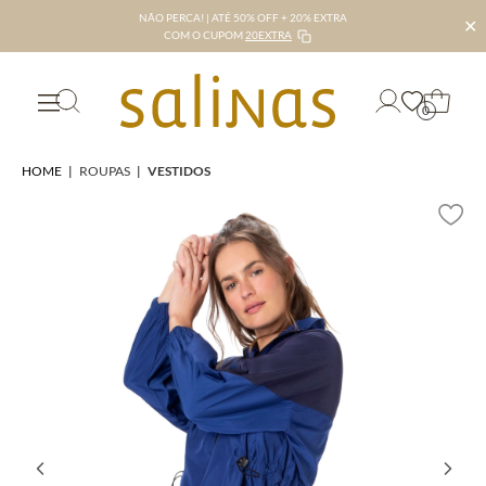
NÃO PERCA! | ATÉ 50% OFF + 20% EXTRA
✕
COM O CUPOM
20EXTRA
0
HOME
|
ROUPAS
|
VESTIDOS