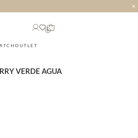
✕
0
MATCH
OUTLET
ERRY VERDE AGUA