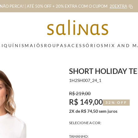
NÃO PERCA! | ATÉ 50% OFF + 20% EXTRA
COM O CUPOM
20EXTRA
BIQUÍNIS
MAIÔS
ROUPAS
ACESSÓRIOS
MIX AND 
SHORT HOLIDAY T
1H2SH007_24_1
R$ 219,00
R$ 149,00
32% OFF
2X de R$ 74,50 sem juros
SELECIONE A COR:
TAMANHO: