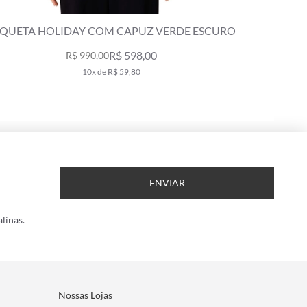
AQUETA HOLIDAY COM CAPUZ VERDE ESCURO
MOLETO
R$ 598,00
R$ 990,00
10x de R$ 59,80
ENVIAR
linas.
Nossas Lojas