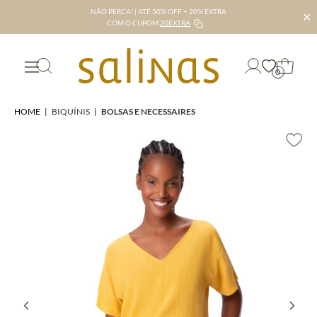
NÃO PERCA! | ATÉ 50% OFF + 20% EXTRA
✕
COM O CUPOM
20EXTRA
0
HOME
|
BIQUÍNIS
|
BOLSAS E NECESSAIRES