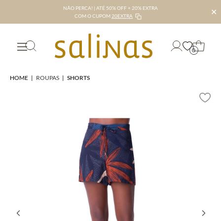
NÃO PERCA! | ATÉ 50% OFF + 20% EXTRA
✕
COM O CUPOM
20EXTRA
0
HOME
|
ROUPAS
|
SHORTS