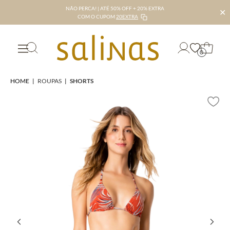
NÃO PERCA! | ATÉ 50% OFF + 20% EXTRA
✕
COM O CUPOM
20EXTRA
0
HOME
|
ROUPAS
|
SHORTS