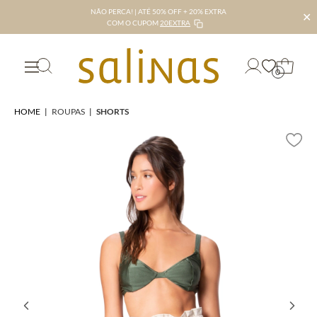
NÃO PERCA! | ATÉ 50% OFF + 20% EXTRA
✕
COM O CUPOM
20EXTRA
0
HOME
|
ROUPAS
|
SHORTS