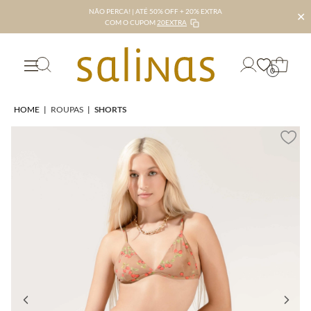
NÃO PERCA! | ATÉ 50% OFF + 20% EXTRA
✕
COM O CUPOM
20EXTRA
0
HOME
|
ROUPAS
|
SHORTS