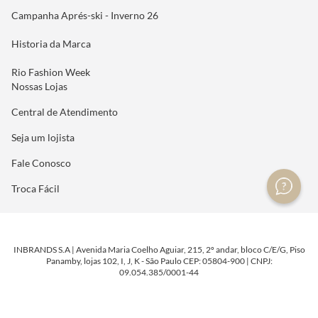
Campanha Aprés-ski - Inverno 26
Historia da Marca
Rio Fashion Week
Nossas Lojas
Central de Atendimento
Seja um lojista
Fale Conosco
Troca Fácil
INBRANDS S.A | Avenida Maria Coelho Aguiar, 215, 2º andar, bloco C/E/G, Piso
Panamby, lojas 102, I, J, K - São Paulo CEP: 05804-900 | CNPJ:
09.054.385/0001-44
DESENVOLVIDO POR
TECNOLOGIA