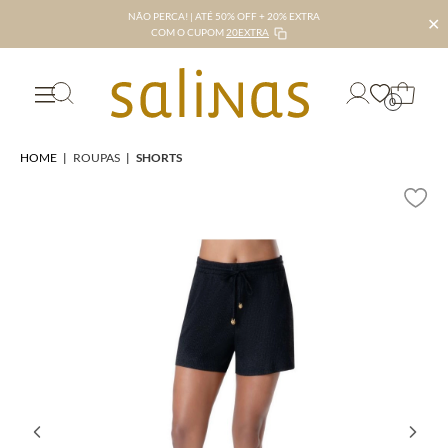
NÃO PERCA! | ATÉ 50% OFF + 20% EXTRA
✕
COM O CUPOM
20EXTRA
0
HOME
|
ROUPAS
|
SHORTS