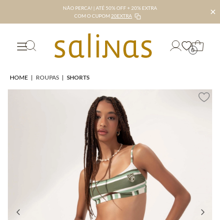
NÃO PERCA! | ATÉ 50% OFF + 20% EXTRA
✕
COM O CUPOM
20EXTRA
0
HOME
|
ROUPAS
|
SHORTS