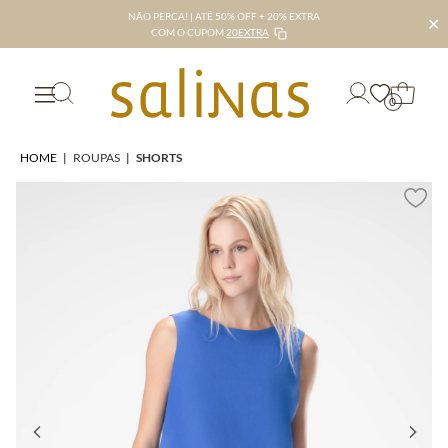
NÃO PERCA! | ATÉ 50% OFF + 20% EXTRA
✕
COM O CUPOM
20EXTRA
0
HOME
|
ROUPAS
|
SHORTS