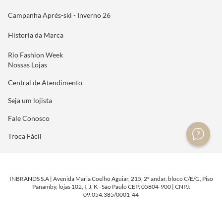
Campanha Aprés-ski - Inverno 26
Historia da Marca
Rio Fashion Week
Nossas Lojas
Central de Atendimento
Seja um lojista
Fale Conosco
Troca Fácil
INBRANDS S.A | Avenida Maria Coelho Aguiar, 215, 2º andar, bloco C/E/G, Piso
Panamby, lojas 102, I, J, K - São Paulo CEP: 05804-900 | CNPJ:
09.054.385/0001-44
DESENVOLVIDO POR
TECNOLOGIA