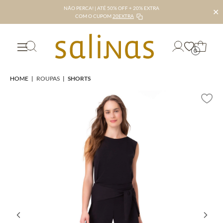
NÃO PERCA! | ATÉ 50% OFF + 20% EXTRA
✕
COM O CUPOM
20EXTRA
0
HOME
|
ROUPAS
|
SHORTS