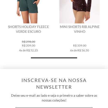
ECE
MINI SHORTS RIB ALPINE
MOLETOM HOLIDAY FLEEC
VINHO
VERDE ESCURO
R$ 598,00
R$ 339,00
R$ 298,00
6x de R$ 56,50
5x de R$ 59,60
INSCREVA-SE NA NOSSA
NEWSLETTER
Deixe seu e-mail ao lado e seja o primeiro a saber sobre as
nossas coleções!