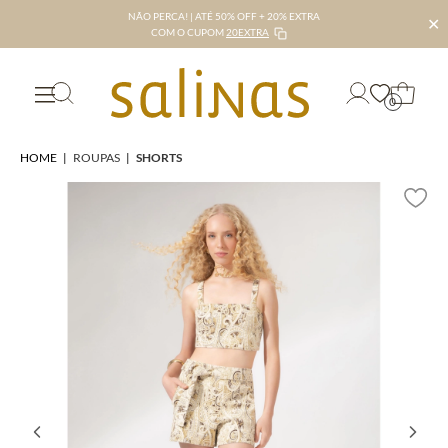
NÃO PERCA! | ATÉ 50% OFF + 20% EXTRA
✕
COM O CUPOM
20EXTRA
0
HOME
|
ROUPAS
|
SHORTS