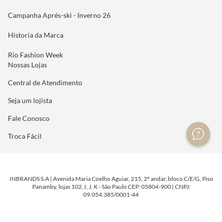
Campanha Aprés-ski - Inverno 26
Historia da Marca
Rio Fashion Week
Nossas Lojas
Central de Atendimento
Seja um lojista
Fale Conosco
Troca Fácil
INBRANDS S.A | Avenida Maria Coelho Aguiar, 215, 2º andar, bloco C/E/G, Piso
Panamby, lojas 102, I, J, K - São Paulo CEP: 05804-900 | CNPJ:
09.054.385/0001-44
DESENVOLVIDO POR
TECNOLOGIA