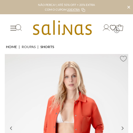
NÃO PERCA! | ATÉ 50% OFF + 20% EXTRA
✕
COM O CUPOM
20EXTRA
0
HOME
|
ROUPAS
|
SHORTS