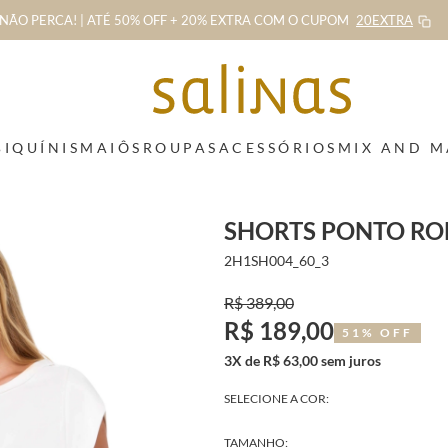
NÃO PERCA! | ATÉ 50% OFF + 20% EXTRA
COM O CUPOM
20EXTRA
BIQUÍNIS
MAIÔS
ROUPAS
ACESSÓRIOS
MIX AND 
SHORTS PONTO RO
2H1SH004_60_3
R$ 389,00
R$ 189,00
51% OFF
3X de R$ 63,00 sem juros
SELECIONE A COR:
TAMANHO: