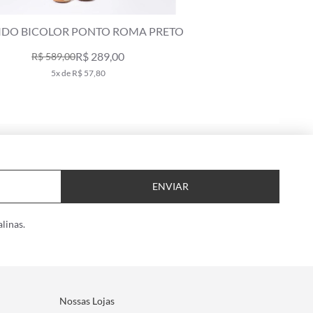
CALÇA PONTO ROMA OFF WHITE
CALCI
R$ 559,00
R$ 798,00
10x de R$ 55,90
ENVIAR
linas.
Nossas Lojas