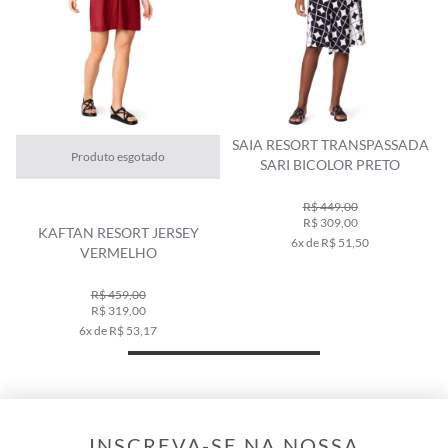
Y
SAIA RESORT TRANSPASSADA
Produto esgotado
SARI BICOLOR PRETO
R$ 449,00
R$ 309,00
KAFTAN RESORT JERSEY
6x de R$ 51,50
VERMELHO
R$ 459,00
R$ 319,00
6x de R$ 53,17
INSCREVA-SE NA NOSSA