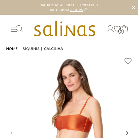
NÃO PERCA! | ATÉ 50% OFF + 20% EXTRA
✕
COM O CUPOM
20EXTRA
0
HOME
|
BIQUÍNIS
|
CALCINHA