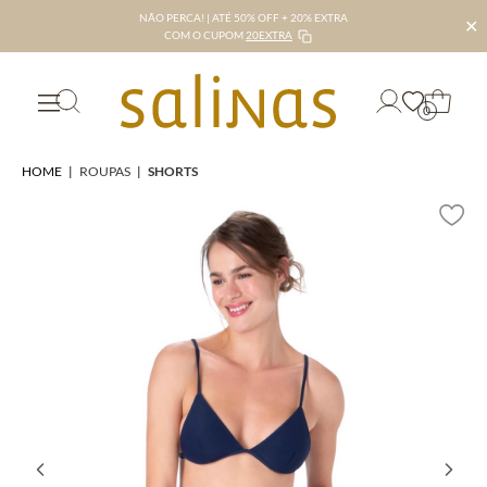
NÃO PERCA! | ATÉ 50% OFF + 20% EXTRA
✕
COM O CUPOM
20EXTRA
0
HOME
|
ROUPAS
|
SHORTS