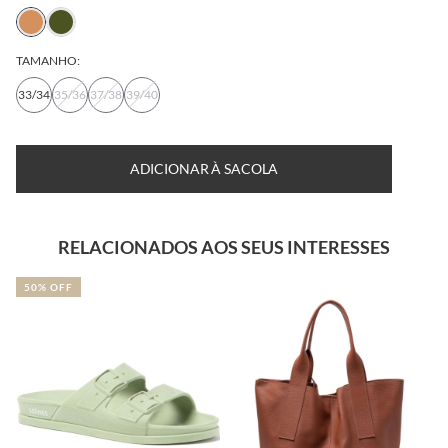
TAMANHO:
33/34
35/36
37/38
39/40
ADICIONAR À SACOLA
RELACIONADOS AOS SEUS INTERESSES
50% OFF