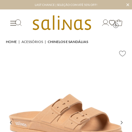
✕
LAST CHANCE | SELEÇÃO COM ATÉ 50% OFF!
0
HOME
|
ACESSÓRIOS
|
CHINELOS E SANDÁLIAS