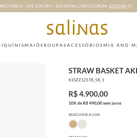
NÃO PERCA! | ATÉ 50% OFF + 20% EXTRA
COM O CUPOM
20EXTRA
BIQUÍNIS
MAIÔS
ROUPAS
ACESSÓRIOS
MIX AND 
STRAW BASKET AKR
61SZZ12178_58_1
R$ 4.900,00
10X de R$ 490,00 sem juros
SELECIONE A COR: