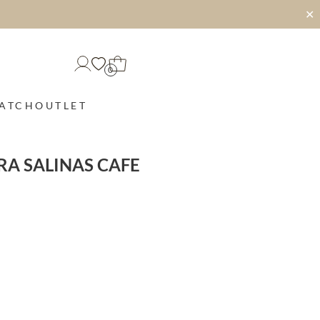
✕
0
MATCH
OUTLET
A SALINAS CAFE