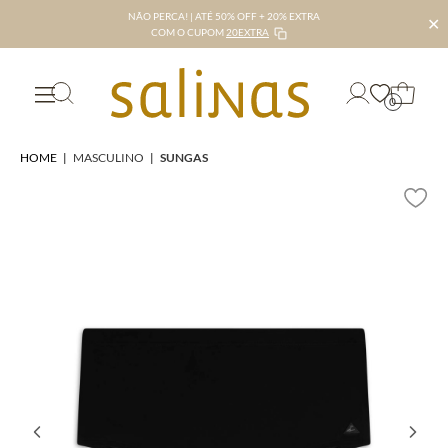
NÃO PERCA! | ATÉ 50% OFF + 20% EXTRA
✕
COM O CUPOM
20EXTRA
0
HOME
|
MASCULINO
|
SUNGAS