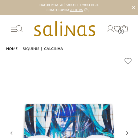
NÃO PERCA! | ATÉ 50% OFF + 20% EXTRA
✕
COM O CUPOM
20EXTRA
0
HOME
|
BIQUÍNIS
|
CALCINHA