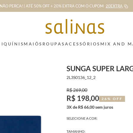
NÃO PERCA! | ATÉ 50% OFF + 20% EXTRA
COM O CUPOM
20EXTRA
BIQUÍNIS
MAIÔS
ROUPAS
ACESSÓRIOS
MIX AND 
SUNGA SUPER LAR
2L3S0136_12_2
R$ 269,00
R$ 198,00
26% OFF
3X de R$ 66,00 sem juros
SELECIONE A COR:
TAMANHO: