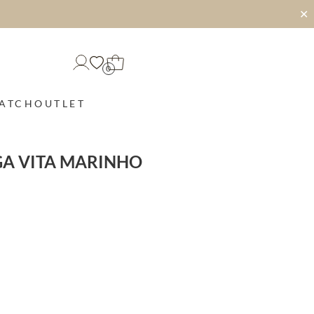
✕
0
MATCH
OUTLET
GA VITA MARINHO