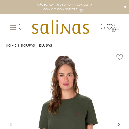
NÃO PERCA! | ATÉ 50% OFF + 20% EXTRA
✕
COM O CUPOM
20EXTRA
0
HOME
|
ROUPAS
|
BLUSAS