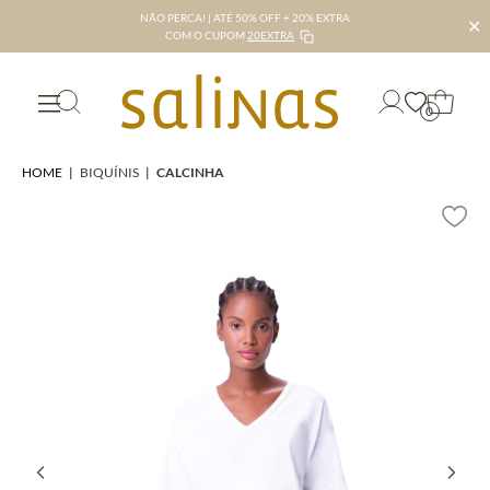
NÃO PERCA! | ATÉ 50% OFF + 20% EXTRA
✕
COM O CUPOM
20EXTRA
0
HOME
|
BIQUÍNIS
|
CALCINHA