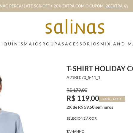
NÃO PERCA! | ATÉ 50% OFF + 20% EXTRA
COM O CUPOM
20EXTRA
BIQUÍNIS
MAIÔS
ROUPAS
ACESSÓRIOS
MIX AND 
T-SHIRT HOLIDAY 
A21BL070_S-11_1
R$ 179,00
R$ 119,00
34% OFF
2X de R$ 59,50 sem juros
SELECIONE A COR:
TAMANHO: