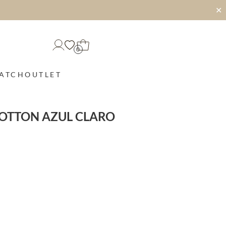
✕
0
MATCH
OUTLET
COTTON AZUL CLARO