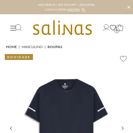
NÃO PERCA! | ATÉ 50% OFF + 20% EXTRA
✕
COM O CUPOM
20EXTRA
0
HOME
|
MASCULINO
|
ROUPAS
NOVIDADE