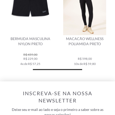
ERMUDA MASCULINA
MACACÃO WELLNESS
SAIA C
NYLON PRETO
POLIAMIDA PRETO
PRET
R$ 459,00
R$ 229,00
R$ 598,00
4x de R$ 57,25
10x de R$ 59,80
INSCREVA-SE NA NOSSA
NEWSLETTER
Deixe seu e-mail ao lado e seja o primeiro a saber sobre as
nossas coleções!