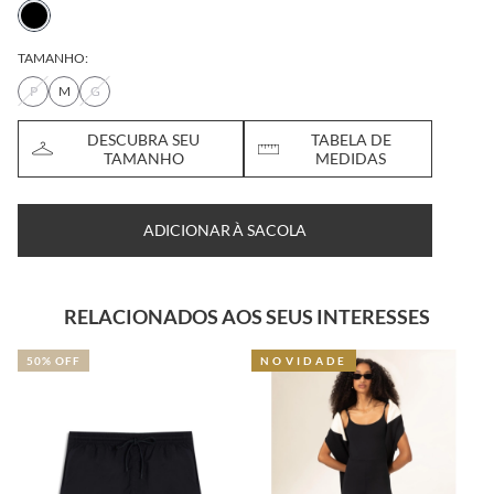
TAMANHO:
P
M
G
DESCUBRA SEU
TABELA DE
TAMANHO
MEDIDAS
ADICIONAR À SACOLA
RELACIONADOS AOS SEUS INTERESSES
OFF
NOVIDADE
29% OFF