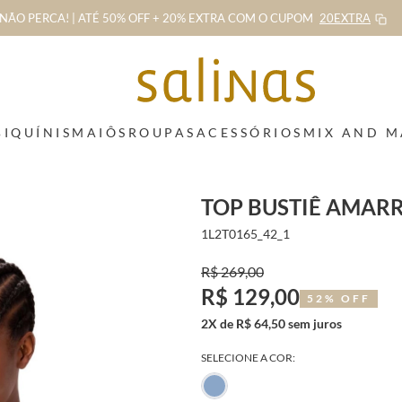
NÃO PERCA! | ATÉ 50% OFF + 20% EXTRA
COM O CUPOM
20EXTRA
BIQUÍNIS
MAIÔS
ROUPAS
ACESSÓRIOS
MIX AND 
TOP BUSTIÊ AMAR
1L2T0165_42_1
R$ 269,00
R$ 129,00
52% OFF
2X de R$ 64,50 sem juros
SELECIONE A COR: