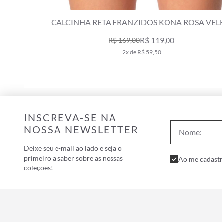
MFORT KONA ROSA
CALCINHA RETA FRANZIDOS KONA
49,00
R$ 119,00
R$ 169,00
50
2x de R$ 59,50
INSCREVA-SE NA
NOSSA NEWSLETTER
Deixe seu e-mail ao lado e seja o
primeiro a saber sobre as nossas
Ao me cadastr
coleções!