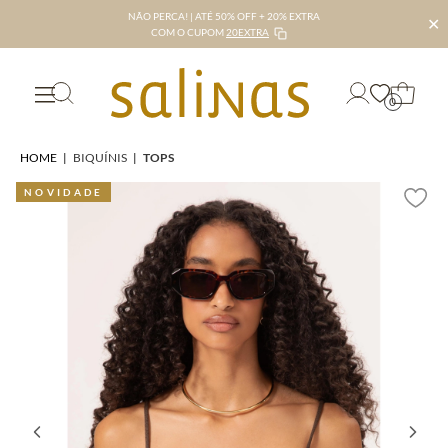
NÃO PERCA! | ATÉ 50% OFF + 20% EXTRA
✕
COM O CUPOM
20EXTRA
0
HOME
|
BIQUÍNIS
|
TOPS
NOVIDADE