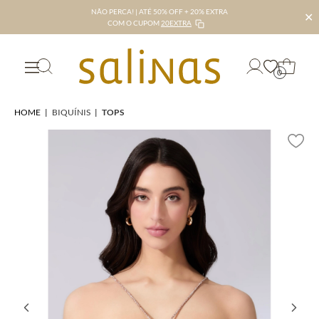
NÃO PERCA! | ATÉ 50% OFF + 20% EXTRA
✕
COM O CUPOM
20EXTRA
0
HOME
|
BIQUÍNIS
|
TOPS