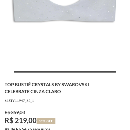
TOP BUSTIÊ CRYSTALS BY SWAROVSKI
CELEBRATE CINZA CLARO
61STY11947_62_1
R$ 359,00
R$ 219,00
39% OFF
4X de R$ 54,75 sem juros