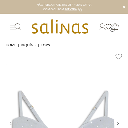
NÃO PERCA! | ATÉ 50% OFF + 20% EXTRA
✕
COM O CUPOM
20EXTRA
0
HOME
|
BIQUÍNIS
|
TOPS