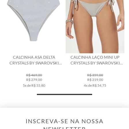
CALCINHA LAÇO MINI UP
MAIÔ DECOTE GOTA
CRYSTALS BY SWAROVSKI
CRYSTALS BY SWAROVSKI
CELEBRATE CINZA CLARO
CELEBRATE CINZA CLARO
R$ 359,00
R$ 990,00
R$ 219,00
R$ 589,00
4x de R$ 54,75
10x de R$ 58,90
INSCREVA-SE NA NOSSA