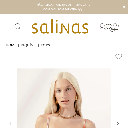
NÃO PERCA! | ATÉ 50% OFF + 20% EXTRA
✕
COM O CUPOM
20EXTRA
0
HOME
|
BIQUÍNIS
|
TOPS