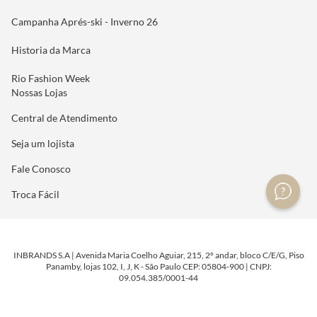
Campanha Aprés-ski - Inverno 26
Historia da Marca
Rio Fashion Week
Nossas Lojas
Central de Atendimento
Seja um lojista
Fale Conosco
Troca Fácil
INBRANDS S.A | Avenida Maria Coelho Aguiar, 215, 2º andar, bloco C/E/G, Piso
Panamby, lojas 102, I, J, K - São Paulo CEP: 05804-900 | CNPJ:
09.054.385/0001-44
DESENVOLVIDO POR
TECNOLOGIA