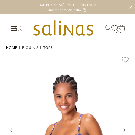
NÃO PERCA! | ATÉ 50% OFF + 20% EXTRA
✕
COM O CUPOM
20EXTRA
0
HOME
|
BIQUÍNIS
|
TOPS