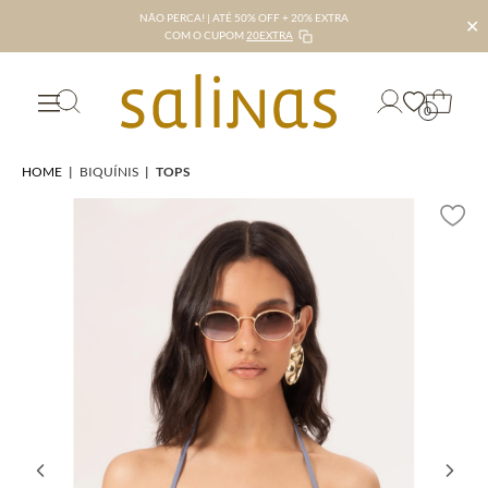
NÃO PERCA! | ATÉ 50% OFF + 20% EXTRA
✕
COM O CUPOM
20EXTRA
0
HOME
|
BIQUÍNIS
|
TOPS