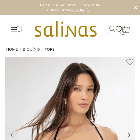
NÃO PERCA! | ATÉ 50% OFF + 20% EXTRA
✕
COM O CUPOM
20EXTRA
0
HOME
|
BIQUÍNIS
|
TOPS