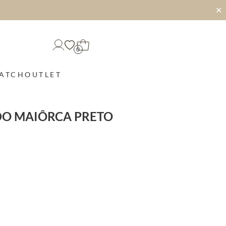
✕
0
MATCH
OUTLET
DO MAIÔRCA PRETO