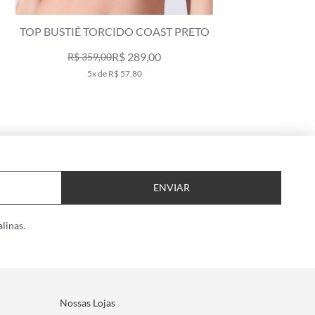
TOP BUSTIÊ BOBBY PRETO
T
R$ 489,00
9x de R$ 54,33
ENVIAR
linas.
Nossas Lojas