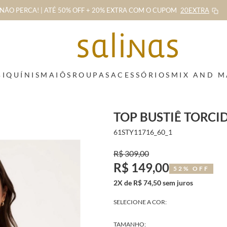
NÃO PERCA! | ATÉ 50% OFF + 20% EXTRA
COM O CUPOM
20EXTRA
BIQUÍNIS
MAIÔS
ROUPAS
ACESSÓRIOS
MIX AND 
TOP BUSTIÊ TORCI
61STY11716_60_1
R$ 309,00
R$ 149,00
52% OFF
2X de R$ 74,50 sem juros
SELECIONE A COR:
TAMANHO: