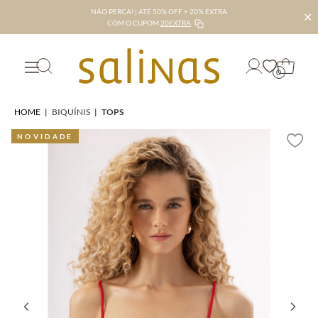
NÃO PERCA! | ATÉ 50% OFF + 20% EXTRA
✕
COM O CUPOM
20EXTRA
0
HOME
|
BIQUÍNIS
|
TOPS
NOVIDADE