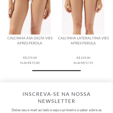
 VIES
CALCINHA LATERAL FINA VIES
TOP BUSTIE VIES APRES C
APRES PEROLA
CLARO
R$ 229,00
R$ 469,00
4x de R$ 57,25
9x de R$ 52,11
INSCREVA-SE NA NOSSA
NEWSLETTER
Deixe seu e-mail ao lado e seja o primeiro a saber sobre as