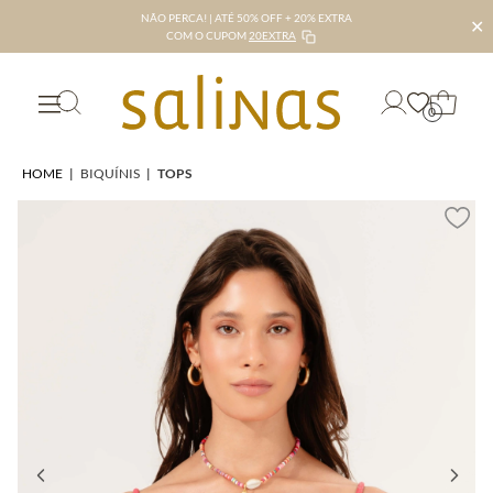
NÃO PERCA! | ATÉ 50% OFF + 20% EXTRA
✕
COM O CUPOM
20EXTRA
0
HOME
|
BIQUÍNIS
|
TOPS