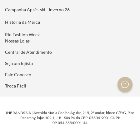
Campanha Aprés-ski - Inverno 26
Historia da Marca
Rio Fashion Week
Nossas Lojas
Central de Atendimento
Seja um lojista
Fale Conosco
Troca Fácil
INBRANDS S.A | Avenida Maria Coelho Aguiar, 215, 2º andar, bloco C/E/G, Piso
Panamby, lojas 102, I, J, K - São Paulo CEP: 05804-900 | CNPJ:
09.054.385/0001-44
DESENVOLVIDO POR
TECNOLOGIA