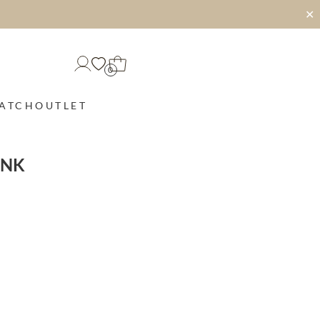
✕
0
MATCH
OUTLET
INK