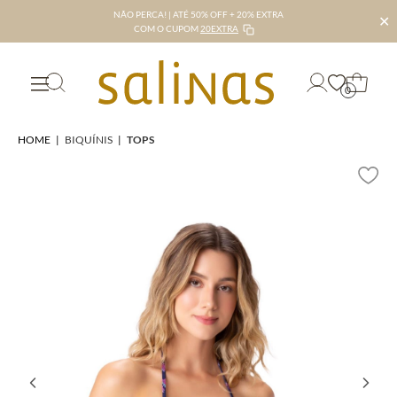
NÃO PERCA! | ATÉ 50% OFF + 20% EXTRA
✕
COM O CUPOM
20EXTRA
0
HOME
|
BIQUÍNIS
|
TOPS