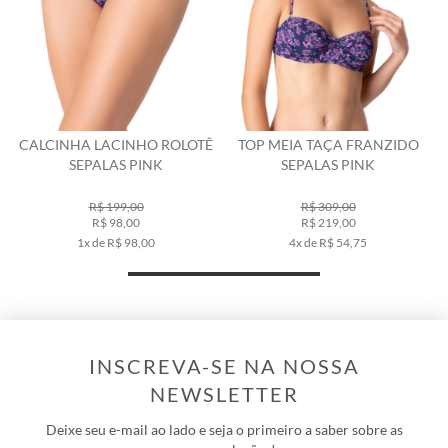
Ê
TOP MEIA TAÇA FRANZIDO
CALCINHA ALTA COMFORT
SEPALAS PINK
COM CINTO BONNET PINK
R$ 309,00
R$ 279,00
R$ 219,00
R$ 198,00
4x de R$ 54,75
3x de R$ 66,00
INSCREVA-SE NA NOSSA
NEWSLETTER
Deixe seu e-mail ao lado e seja o primeiro a saber sobre as