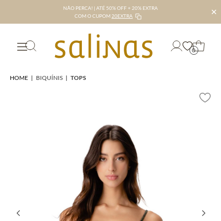
NÃO PERCA! | ATÉ 50% OFF + 20% EXTRA
✕
COM O CUPOM
20EXTRA
0
HOME
|
BIQUÍNIS
|
TOPS